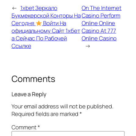
←
1xbet Зеркало
On The Internet
Букмекерской Конторы На
Casino Perform
Сегодня
Войти На
Online Online
официальному Сайт 1хбет
Casino At 777
а Сейчас По Рабочей
Online Casino
Ссылке
→
Comments
Leave a Reply
Your email address will not be published.
Required fields are marked
*
Comment
*