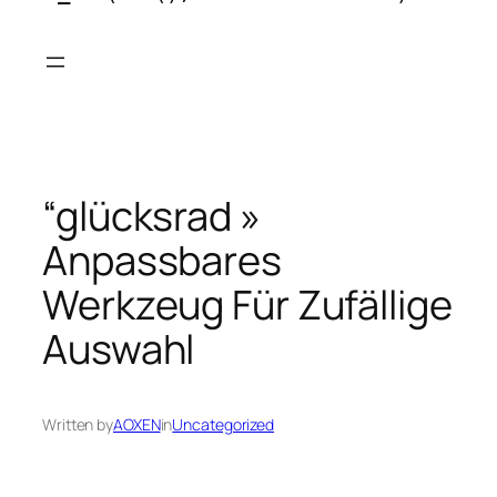
Skip
to
content
“glücksrad »
Anpassbares
Werkzeug Für Zufällige
Auswahl
Written by
AOXEN
in
Uncategorized