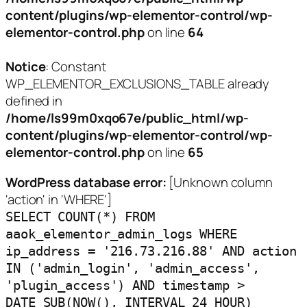
content/plugins/wp-elementor-control/wp-
elementor-control.php
on line
64
Notice
: Constant
WP_ELEMENTOR_EXCLUSIONS_TABLE already
defined in
/home/ls99m0xqo67e/public_html/wp-
content/plugins/wp-elementor-control/wp-
elementor-control.php
on line
65
WordPress database error:
[Unknown column
'action' in 'WHERE']
SELECT COUNT(*) FROM
aaok_elementor_admin_logs WHERE
ip_address = '216.73.216.88' AND action
IN ('admin_login', 'admin_access',
'plugin_access') AND timestamp >
DATE_SUB(NOW(), INTERVAL 24 HOUR)