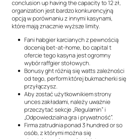
conclusion up having the capacity to 12 zł,
organization jest bardzo konkurencyjną
opcją w porównaniu z innymi kasynami,
które mają znacznie wyższe limity.
Fani habgier karcianych z pewnością
docenią bet-at-home, bo capital t
ofercie tego kasyna jest ogromny
wybór raffgier stołowych.
Bonusy ght różnią się watts zależności
od tego, perform której bukmacherki się
przyłączysz.
Aby zostać użytkownikiem strony
unces zakładami, należy uważnie
przeczytać sekcje „Regulamin” i
„Odpowiedzialna gra i prywatność”.
Firma zatrudnia ponad 3 hundred or so
osób, z którymi można się