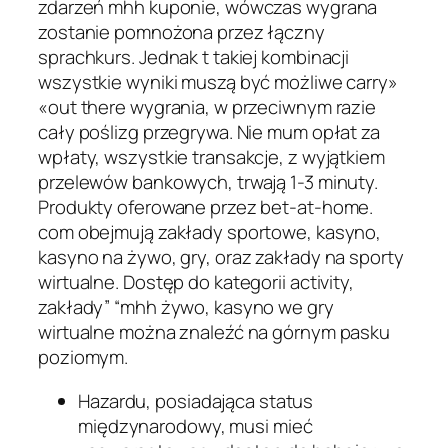
zdarzeń mhh kuponie, wówczas wygrana
zostanie pomnożona przez łączny
sprachkurs. Jednak t takiej kombinacji
wszystkie wyniki muszą być możliwe carry»
«out there wygrania, w przeciwnym razie
cały poślizg przegrywa. Nie mum opłat za
wpłaty, wszystkie transakcje, z wyjątkiem
przelewów bankowych, trwają 1-3 minuty.
Produkty oferowane przez bet-at-home.
com obejmują zakłady sportowe, kasyno,
kasyno na żywo, gry, oraz zakłady na sporty
wirtualne. Dostęp do kategorii activity,
zakłady” “mhh żywo, kasyno we gry
wirtualne można znaleźć na górnym pasku
poziomym.
Hazardu, posiadająca status
międzynarodowy, musi mieć