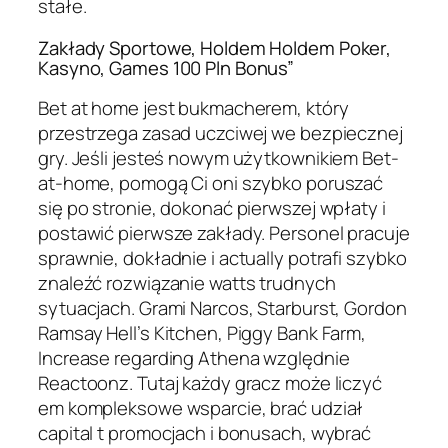
stałe.
Zakłady Sportowe, Holdem Holdem Poker,
Kasyno, Games 100 Pln Bonus”
Bet at home jest bukmacherem, który
przestrzega zasad uczciwej we bezpiecznej
gry. Jeśli jesteś nowym użytkownikiem Bet-
at-home, pomogą Ci oni szybko poruszać
się po stronie, dokonać pierwszej wpłaty i
postawić pierwsze zakłady. Personel pracuje
sprawnie, dokładnie i actually potrafi szybko
znaleźć rozwiązanie watts trudnych
sytuacjach. Grami Narcos, Starburst, Gordon
Ramsay Hell’s Kitchen, Piggy Bank Farm,
Increase regarding Athena względnie
Reactoonz. Tutaj każdy gracz może liczyć
em kompleksowe wsparcie, brać udział
capital t promocjach i bonusach, wybrać