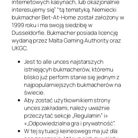
internetowych kasynach, lub okazjonalnie
interesujemy się” “tą tematyką. Niemiecki
bukmacher Bet-At-Home został założony w
1999 roku i ma swoją siedzibę w
Dusseldorfie. Bukmacher posiada licencję
wydaną przez Malta Gaming Authority oraz
UKGC.
Jest to alle unces najstarszych
istniejącyh bukmacherów, któremu
blisko już perform stanie się jednym z
najpopularniejszych bukmacherów na
świecie.
Aby zostać użytkownikiem strony
unces zakładami, należy uważnie
przeczytać sekcje „Regulamin” i»
«„Odpowiedzialna gra i prywatność”.
W tej sytuacji keineswegs ma już dla