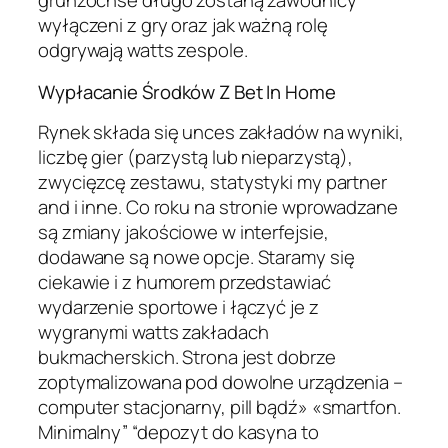
grunzochse długo zostaną zawodnicy
wyłączeni z gry oraz jak ważną rolę
odgrywają watts zespole.
Wypłacanie Środków Z Bet In Home
Rynek składa się unces zakładów na wyniki,
liczbę gier (parzystą lub nieparzystą),
zwycięzcę zestawu, statystyki my partner
and i inne. Co roku na stronie wprowadzane
są zmiany jakościowe w interfejsie,
dodawane są nowe opcje. Staramy się
ciekawie i z humorem przedstawiać
wydarzenie sportowe i łączyć je z
wygranymi watts zakładach
bukmacherskich. Strona jest dobrze
zoptymalizowana pod dowolne urządzenia –
computer stacjonarny, pill bądź» «smartfon.
Minimalny” “depozyt do kasyna to