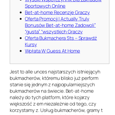
Sportowych Online
Bet-at-home Recenzje Graczy
Oferta Promocji I Actually Truly
Bonusów Bet-at-home Zadowoli”
“gusta” “wszystkich Graczy
Oferta Bukmachera Sts – Sprawdź
Kursy
Wpłata W Guess At Home
Jest to alle unces najstarszych istniejącyh
bukmacherów, któremu blisko już perform
stanie się jednym z najpopularniejszych
bukmacherów na świecie. Bet-at-home
należy do tych platform, które kojarzy
większość z em niezależnie od tego, czy
korzystamy z. Usług bukmacherów, gramy t