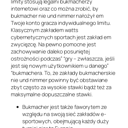
limity stosują legalni bukmacherzy
internetowi oraz co można zrobić, by
bukmacher nie und nimmer nałożył em
Twoje konto gracza indywidualnego limitu.
Klasycznym zakładem watts
cybernetycznych sportach jest zakład em
zwycięzcę. Na pewno pomocne jest
zachowywanie daleko posuniętej
ostrożności podczas” “gry – zwłaszcza, jeśli
jest się nowym użytkownikiem u danego”
“bukmachera. To, że zakłady bukmacherskie
nie und nimmer powinny być obstawiane
zbyt często za wysokie stawki bądź też za
maksymalne dopuszczalne stawki.
Bukmacher jest także faworytem ze
względu na swoją sieć zakładów e-
sportowych, obejmującą każdy duży