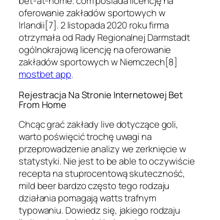
bet-at-home. com posiada licencję na
oferowanie zakładów sportowych w
Irlandii[7]. 2 listopada 2020 roku firma
otrzymała od Rady Regionalnej Darmstadt
ogólnokrajową licencję na oferowanie
zakładów sportowych w Niemczech[8]
mostbet app
.
Rejestracja Na Stronie Internetowej Bet
From Home
Chcąc grać zakłady live dotyczące goli,
warto poświęcić trochę uwagi na
przeprowadzenie analizy we zerknięcie w
statystyki. Nie jest to be able to oczywiście
recepta na stuprocentową skuteczność,
mild beer bardzo często tego rodzaju
działania pomagają watts trafnym
typowaniu. Dowiedz się, jakiego rodzaju