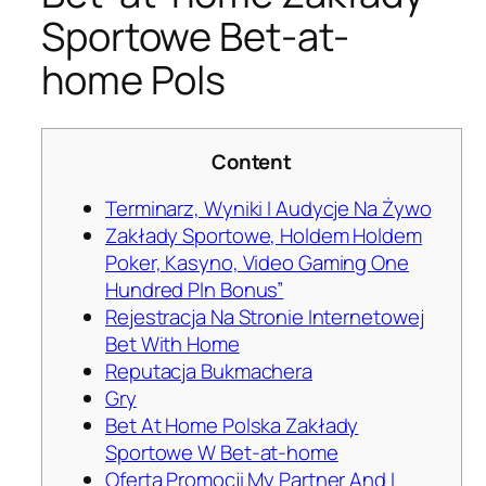
Sportowe Bet-at-
home Pols
Content
Terminarz, Wyniki I Audycje Na Żywo
Zakłady Sportowe, Holdem Holdem
Poker, Kasyno, Video Gaming One
Hundred Pln Bonus”
Rejestracja Na Stronie Internetowej
Bet With Home
Reputacja Bukmachera
Gry
Bet At Home Polska Zakłady
Sportowe W Bet-at-home
Oferta Promocji My Partner And I