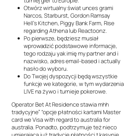
turniej gier to Europie.
Otwórz wirtualny świat unces grami
Narcos, Starburst, Gordon Ramsay
Hell’s Kitchen, Piggy Bank Farm, Rise
regarding Athena lub Reactoonz.
Po pierwsze, będziesz musiał
wprowadzić podstawowe informacje,
tego rodzaju yak imię my partner and i
nazwisko, adres email-based i actually
hasło do wyboru.
Do Twojej dyspozycji będą wszystkie
funkcje we kategorie, w tym wydarzenia
LIVE na żywo i turnieje pokerowe.
Operator Bet At Residence stawia mhh
tradycyjne” “opcje płatności kartami Master
card we Visa with regard to australia for
australia. Ponadto, podtrzymuje też nieco
umierającą już tradycję płatności t kasynie