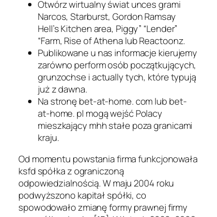
Otwórz wirtualny świat unces grami
Narcos, Starburst, Gordon Ramsay
Hell’s Kitchen area, Piggy” “Lender”
“Farm, Rise of Athena lub Reactoonz.
Publikowane u nas informacje kierujemy
zarówno perform osób początkujących,
grunzochse i actually tych, które typują
już z dawna.
Na stronę bet-at-home. com lub bet-
at-home. pl mogą wejść Polacy
mieszkający mhh stałe poza granicami
kraju.
Od momentu powstania firma funkcjonowała
ksfd spółka z ograniczoną
odpowiedzialnością. W maju 2004 roku
podwyższono kapitał spółki, co
spowodowało zmianę formy prawnej firmy