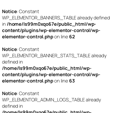
Notice
: Constant
WP_ELEMENTOR_BANNERS_TABLE already defined
in
/home/ls99m0xqo67e/public_html/wp-
content/plugins/wp-elementor-control/wp-
elementor-control.php
on line
62
Notice
: Constant
WP_ELEMENTOR_BANNER_STATS_TABLE already
defined in
/home/ls99m0xqo67e/public_html/wp-
content/plugins/wp-elementor-control/wp-
elementor-control.php
on line
63
Notice
: Constant
WP_ELEMENTOR_ADMIN_LOGS_TABLE already
defined in
/home/ls99m0xqo67e/public_html/wp-