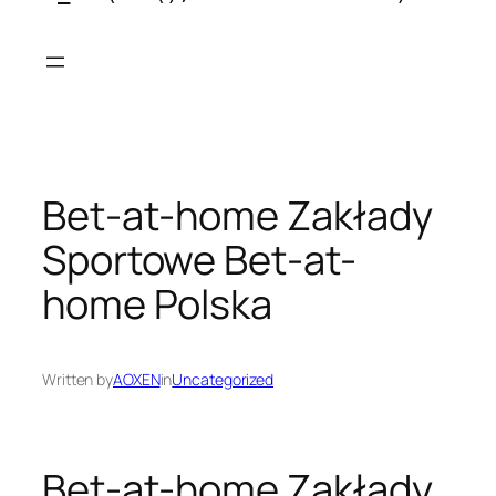
Skip
to
content
Bet-at-home Zakłady
Sportowe Bet-at-
home Polska
Written by
AOXEN
in
Uncategorized
Bet-at-home Zakłady