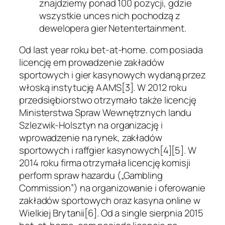
znajdziemy ponad 100 pozycji, gdzie
wszystkie unces nich pochodzą z
dewelopera gier Netentertainment.
Od last year roku bet-at-home. com posiada
licencję em prowadzenie zakładów
sportowych i gier kasynowych wydaną przez
włoską instytucję AAMS[3]. W 2012 roku
przedsiębiorstwo otrzymało także licencję
Ministerstwa Spraw Wewnętrznych landu
Szlezwik-Holsztyn na organizację i
wprowadzenie na rynek, zakładów
sportowych i raffgier kasynowych[4][5]. W
2014 roku firma otrzymała licencję komisji
perform spraw hazardu („Gambling
Commission”) na organizowanie i oferowanie
zakładów sportowych oraz kasyna online w
Wielkiej Brytanii[6]. Od a single sierpnia 2015