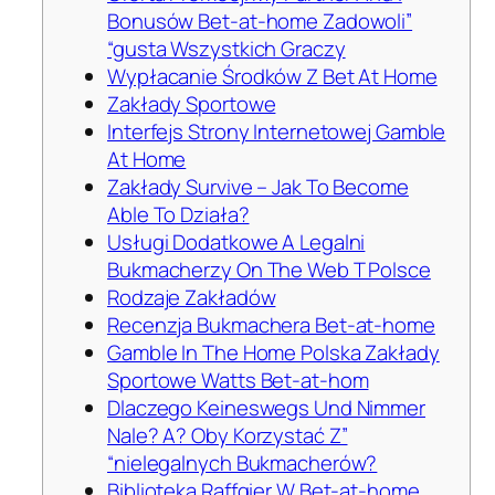
Bonusów Bet-at-home Zadowoli”
“gusta Wszystkich Graczy
Wypłacanie Środków Z Bet At Home
Zakłady Sportowe
Interfejs Strony Internetowej Gamble
At Home
Zakłady Survive – Jak To Become
Able To Działa?
Usługi Dodatkowe A Legalni
Bukmacherzy On The Web T Polsce
Rodzaje Zakładów
Recenzja Bukmacherа Bet-at-home
Gamble In The Home Polska Zakłady
Sportowe Watts Bet-at-hom
Dlaczego Keineswegs Und Nimmer
Nale? A? Oby Korzystać Z”
“nielegalnych Bukmacherów?
Biblioteka Raffgier W Bet-at-home