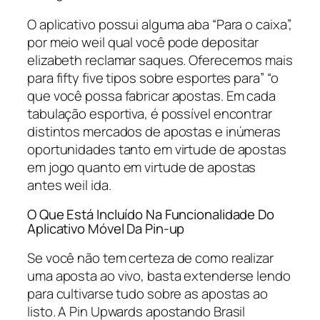
O aplicativo possui alguma aba “Para o caixa”,
por meio weil qual você pode depositar
elizabeth reclamar saques. Oferecemos mais
para fifty five tipos sobre esportes para” “o
que você possa fabricar apostas. Em cada
tabulação esportiva, é possível encontrar
distintos mercados de apostas e inúmeras
oportunidades tanto em virtude de apostas
em jogo quanto em virtude de apostas
antes weil ida.
O Que Está Incluído Na Funcionalidade Do
Aplicativo Móvel Da Pin-up
Se você não tem certeza de como realizar
uma aposta ao vivo, basta extenderse lendo
para cultivarse tudo sobre as apostas ao
listo. A Pin Upwards apostando Brasil