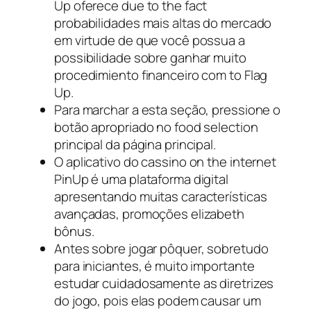
Up oferece due to the fact
probabilidades mais altas do mercado
em virtude de que você possua a
possibilidade sobre ganhar muito
procedimiento financeiro com to Flag
Up.
Para marchar a esta seção, pressione o
botão apropriado no food selection
principal da página principal.
O aplicativo do cassino on the internet
PinUp é uma plataforma digital
apresentando muitas características
avançadas, promoções elizabeth
bônus.
Antes sobre jogar pôquer, sobretudo
para iniciantes, é muito importante
estudar cuidadosamente as diretrizes
do jogo, pois elas podem causar um