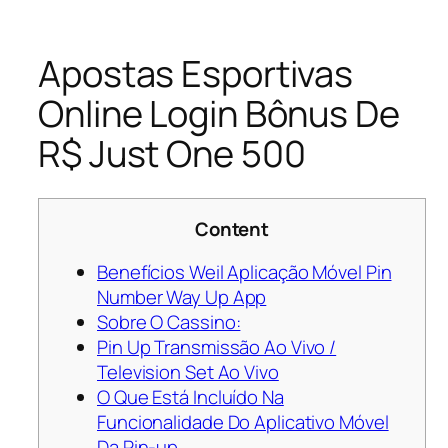
Apostas Esportivas
Online Login Bônus De
R$ Just One 500
Content
Benefícios Weil Aplicação Móvel Pin
Number Way Up App
Sobre O Cassino:
Pin Up Transmissão Ao Vivo /
Television Set Ao Vivo
O Que Está Incluído Na
Funcionalidade Do Aplicativo Móvel
Da Pin-up