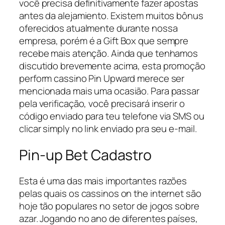
você precisa definitivamente fazer apostas
antes da alejamiento. Existem muitos bônus
oferecidos atualmente durante nossa
empresa, porém é a Gift Box que sempre
recebe mais atenção. Ainda que tenhamos
discutido brevemente acima, esta promoção
perform cassino Pin Upward merece ser
mencionada mais uma ocasião. Para passar
pela verificação, você precisará inserir o
código enviado para teu telefone via SMS ou
clicar simply no link enviado pra seu e-mail.
Pin-up Bet Cadastro
Esta é uma das mais importantes razões
pelas quais os cassinos on the internet são
hoje tão populares no setor de jogos sobre
azar. Jogando no ano de diferentes países,