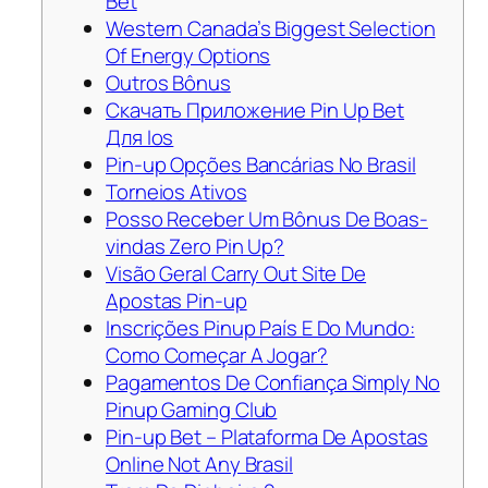
Bet
Western Canada’s Biggest Selection
Of Energy Options
Outros Bônus
Скачать Приложение Pin Up Bet
Для Ios
Pin-up Opções Bancárias No Brasil
Torneios Ativos
Posso Receber Um Bônus De Boas-
vindas Zero Pin Up?
Visão Geral Carry Out Site De
Apostas Pin-up
Inscrições Pinup País E Do Mundo:
Como Começar A Jogar?
Pagamentos De Confiança Simply No
Pinup Gaming Club
Pin-up Bet – Plataforma De Apostas
Online Not Any Brasil