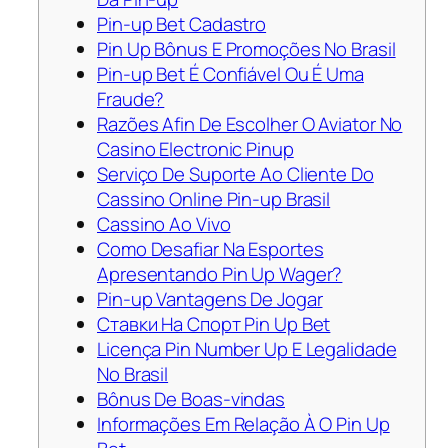
Pin-up Bet Cadastro
Pin Up Bônus E Promoções No Brasil
Pin-up Bet É Confiável Ou É Uma
Fraude?
Razões Afin De Escolher O Aviator No
Casino Electronic Pinup
Serviço De Suporte Ao Cliente Do
Cassino Online Pin-up Brasil
Cassino Ao Vivo
Como Desafiar Na Esportes
Apresentando Pin Up Wager?
Pin-up Vantagens De Jogar
Ставки На Спорт Pin Up Bet
Licença Pin Number Up E Legalidade
No Brasil
Bônus De Boas-vindas
Informações Em Relação À O Pin Up