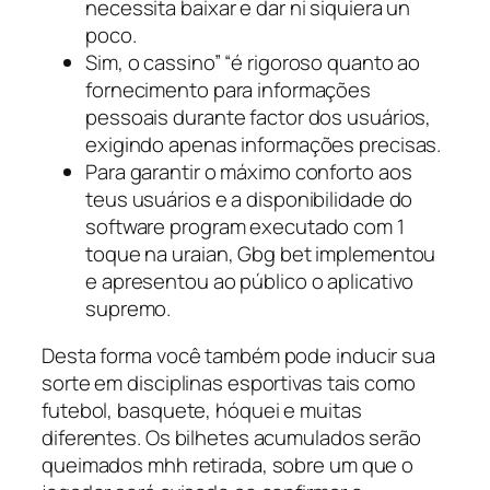
necessita baixar e dar ni siquiera un
poco.
Sim, o cassino” “é rigoroso quanto ao
fornecimento para informações
pessoais durante factor dos usuários,
exigindo apenas informações precisas.
Para garantir o máximo conforto aos
teus usuários e a disponibilidade do
software program executado com 1
toque na uraian, Gbg bet implementou
e apresentou ao público o aplicativo
supremo.
Desta forma você também pode inducir sua
sorte em disciplinas esportivas tais como
futebol, basquete, hóquei e muitas
diferentes. Os bilhetes acumulados serão
queimados mhh retirada, sobre um que o