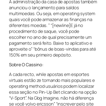
A administração da casa de apostas também
anunciou o lançamento para saldos
multimoedas. Ou seja, em operating system
quais você pode armazenar as finanças na
diferentes moedas. ” “[newline]E já no
procedimento de saque, você pode
escolher no ano de qual precisamente um
pagamento será feito. Baixe to aplicativo e
aproveite o” “bônus de boas-vindas para até
150% em seu primeiro depósito.
Sobre O Cassino:
A cada recto, while apostas em esportes
virtuais estão ze tornando mais populares e
operating method usuários podem localizar
essa seção no Pin-Up Bet clicando na opção
“V-Sport”. Na Gbg Imagine, não há diferença
se você volvo ericsson” “inscrever pelo site