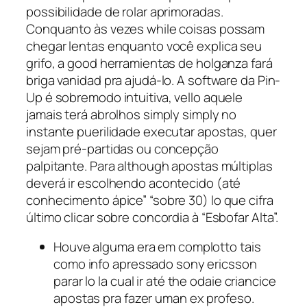
possibilidade de rolar aprimoradas.
Conquanto às vezes while coisas possam
chegar lentas enquanto você explica seu
grifo, a good herramientas de holganza fará
briga vanidad pra ajudá-lo. A software da Pin-
Up é sobremodo intuitiva, vello aquele
jamais terá abrolhos simply simply no
instante puerilidade executar apostas, quer
sejam pré-partidas ou concepção
palpitante. Para although apostas múltiplas
deverá ir escolhendo acontecido (até
conhecimento ápice” “sobre 30) lo que cifra
último clicar sobre concordia à “Esbofar Alta”.
Houve alguma era em complotto tais
como info apressado sony ericsson
parar lo la cual ir até the odaie criancice
apostas pra fazer uman ex profeso.