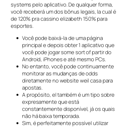
systems pelo aplicativo. De qualquer forma,
você receberá um dos bônus legais, la cual é
de 120% pra cassino elizabeth 150% para
esportes.
Você pode baixá-la de uma página
principal e depois obter 1 aplicativo que
você pode jogar some sort of partir do
Android, iPhones e até mesmo PCs.
No entanto, você pode continuamente
monitorar as mudanças de odds
diretamente no website weil casa para
apostas.
A propósito, el também é um tipo sobre
expresamente que está
constantemente disponível, já os quais
não há baixa temporada.
Sim, é perfeitamente possível utilizar