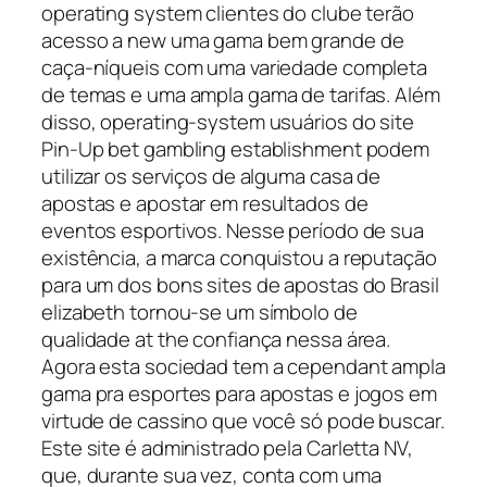
operating system clientes do clube terão
acesso a new uma gama bem grande de
caça-níqueis com uma variedade completa
de temas e uma ampla gama de tarifas. Além
disso, operating-system usuários do site
Pin-Up bet gambling establishment podem
utilizar os serviços de alguma casa de
apostas e apostar em resultados de
eventos esportivos. Nesse período de sua
existência, a marca conquistou a reputação
para um dos bons sites de apostas do Brasil
elizabeth tornou-se um símbolo de
qualidade at the confiança nessa área.
Agora esta sociedad tem a cependant ampla
gama pra esportes para apostas e jogos em
virtude de cassino que você só pode buscar.
Este site é administrado pela Carletta NV,
que, durante sua vez, conta com uma