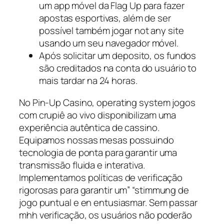
um app móvel da Flag Up para fazer
apostas esportivas, além de ser
possível também jogar not any site
usando um seu navegador móvel.
Após solicitar um deposito, os fundos
são creditados na conta do usuário to
mais tardar na 24 horas.
No Pin-Up Casino, operating system jogos
com crupiê ao vivo disponibilizam uma
experiência autêntica de cassino.
Equipamos nossas mesas possuindo
tecnologia de ponta para garantir uma
transmissão fluida e interativa.
Implementamos políticas de verificação
rigorosas para garantir um” “stimmung de
jogo puntual e en entusiasmar. Sem passar
mhh verificação, os usuários não poderão