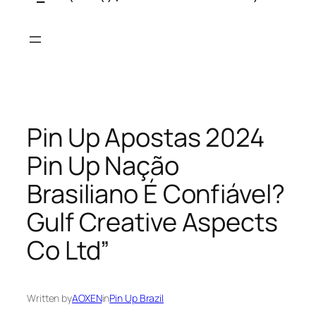
Skip
to
content
Pin Up Apostas 2024
Pin Up Nação
Brasiliano É Confiável?
Gulf Creative Aspects
Co Ltd”
Written by
AOXEN
in
Pin Up Brazil