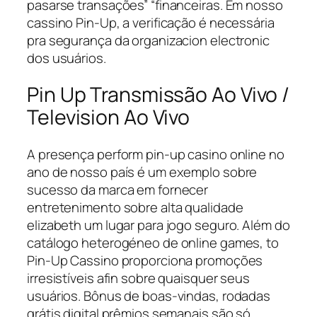
pasarse transações” “financeiras. Em nosso
cassino Pin-Up, a verificação é necessária
pra segurança da organizacion electronic
dos usuários.
Pin Up Transmissão Ao Vivo /
Television Ao Vivo
A presença perform pin-up casino online no
ano de nosso país é um exemplo sobre
sucesso da marca em fornecer
entretenimento sobre alta qualidade
elizabeth um lugar para jogo seguro. Além do
catálogo heterogéneo de online games, to
Pin-Up Cassino proporciona promoções
irresistíveis afin sobre quaisquer seus
usuários. Bônus de boas-vindas, rodadas
grátis digital prêmios semanais são só