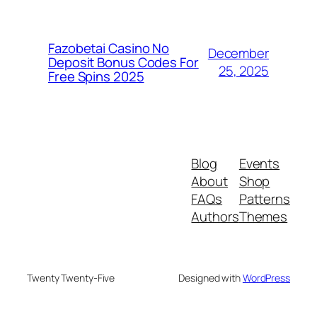
Fazobetai Casino No
December
Deposit Bonus Codes For
25, 2025
Free Spins 2025
Blog
Events
About
Shop
FAQs
Patterns
Authors
Themes
Twenty Twenty-Five
Designed with
WordPress