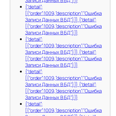
Записи Данных В БД”}]}
{“detail”:
[{“order”:1009,”description”:”Ошибка
Записи Данных В БД”}]} {“detail”:
[{“order”:1009,”description”:”Ошибка
Записи Данных В БД”}]}
{“detail”:
[{“order”:1009,”description”:”Ошибка
Записи Данных В БД”}]} {“detail”:
[{“order”:1009,”description”:”Ошибка
Записи Данных В БД”}]}
{“detail”:
[{“order”:1009,”description”:”Ошибка
Записи Данных В БД”}]} {“detail”:
[{“order”:1009,”description”:”Ошибка
Записи Данных В БД”}]}
{“detail”:
[{“order”:1009,”description”:”Ошибка