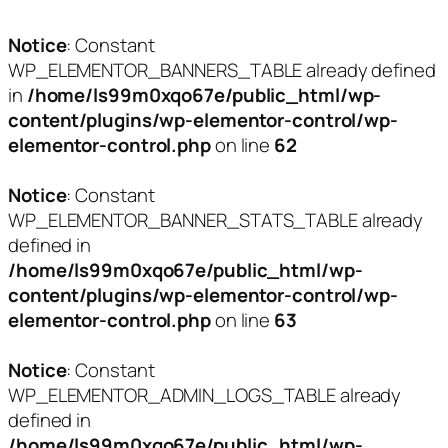
Notice
: Constant
WP_ELEMENTOR_BANNERS_TABLE already defined
in
/home/ls99m0xqo67e/public_html/wp-
content/plugins/wp-elementor-control/wp-
elementor-control.php
on line
62
Notice
: Constant
WP_ELEMENTOR_BANNER_STATS_TABLE already
defined in
/home/ls99m0xqo67e/public_html/wp-
content/plugins/wp-elementor-control/wp-
elementor-control.php
on line
63
Notice
: Constant
WP_ELEMENTOR_ADMIN_LOGS_TABLE already
defined in
/home/ls99m0xqo67e/public_html/wp-