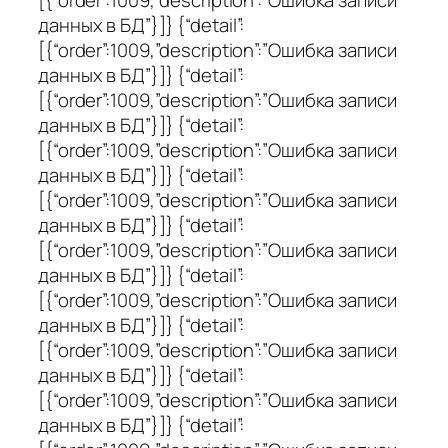
[{“order”:1009,”description”:”Ошибка записи
данных в БД”}]} {“detail”:
[{“order”:1009,”description”:”Ошибка записи
данных в БД”}]} {“detail”:
[{“order”:1009,”description”:”Ошибка записи
данных в БД”}]} {“detail”:
[{“order”:1009,”description”:”Ошибка записи
данных в БД”}]} {“detail”:
[{“order”:1009,”description”:”Ошибка записи
данных в БД”}]} {“detail”:
[{“order”:1009,”description”:”Ошибка записи
данных в БД”}]} {“detail”:
[{“order”:1009,”description”:”Ошибка записи
данных в БД”}]} {“detail”:
[{“order”:1009,”description”:”Ошибка записи
данных в БД”}]} {“detail”:
[{“order”:1009,”description”:”Ошибка записи
данных в БД”}]} {“detail”: