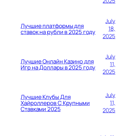
2025
July
Лучшие платформы для
18,
ставок на рубли в 2025 году
2025
July
Лучшие Онлайн Казино для
11,
Игр на Доллары в 2025 году
2025
July
Лучшие Клубы Для
11,
Хайроллеров С Крупными
Ставками 2025
2025