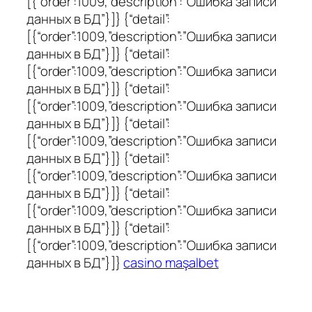
[{“order”:1009,”description”:”Ошибка записи
данных в БД”}]} {“detail”:
[{“order”:1009,”description”:”Ошибка записи
данных в БД”}]} {“detail”:
[{“order”:1009,”description”:”Ошибка записи
данных в БД”}]} {“detail”:
[{“order”:1009,”description”:”Ошибка записи
данных в БД”}]} {“detail”:
[{“order”:1009,”description”:”Ошибка записи
данных в БД”}]} {“detail”:
[{“order”:1009,”description”:”Ошибка записи
данных в БД”}]} {“detail”:
[{“order”:1009,”description”:”Ошибка записи
данных в БД”}]} {“detail”:
[{“order”:1009,”description”:”Ошибка записи
данных в БД”}]}
casino maşalbet