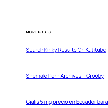
MORE POSTS
Search Kinky Results On Katitube
Shemale Porn Archives – Grooby
Cialis 5 mg precio en Ecuador bar