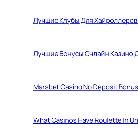
Лучшие Клубы Для Хайроллеров
Лучшие Бонусы Онлайн Казино 
Marsbet Casino No Deposit Bonus
What Casinos Have Roulette In U