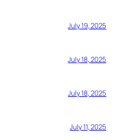
July 19, 2025
July 18, 2025
July 18, 2025
July 11, 2025