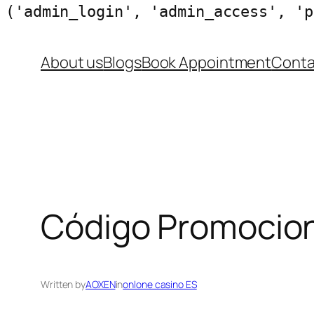
('admin_login', 'admin_access', 'p
Skip
About us
Blogs
Book Appointment
Conta
to
content
Código Promociona
Written by
AOXEN
in
onlone casino ES