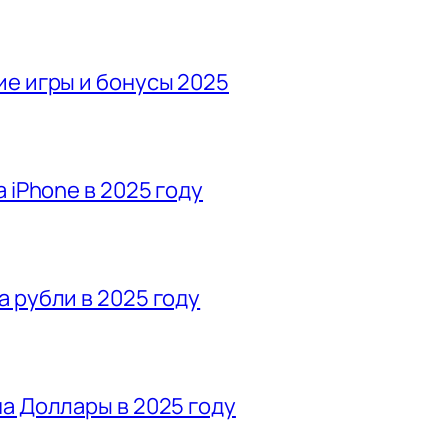
ие игры и бонусы 2025
 iPhone в 2025 году
 рубли в 2025 году
а Доллары в 2025 году