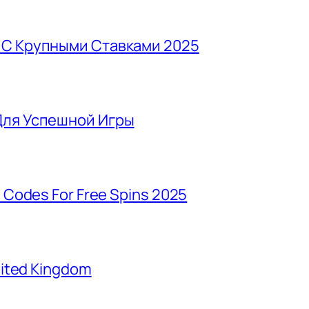
 С Крупными Ставками 2025
Для Успешной Игры
 Codes For Free Spins 2025
nited Kingdom