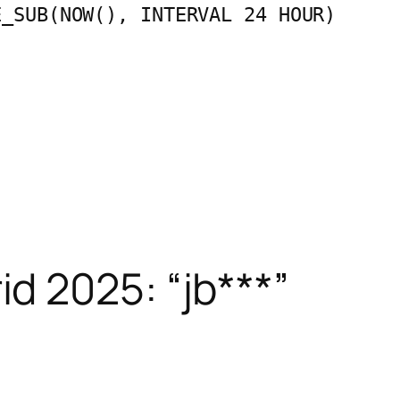
E_SUB(NOW(), INTERVAL 24 HOUR)
d 2025: “jb***”