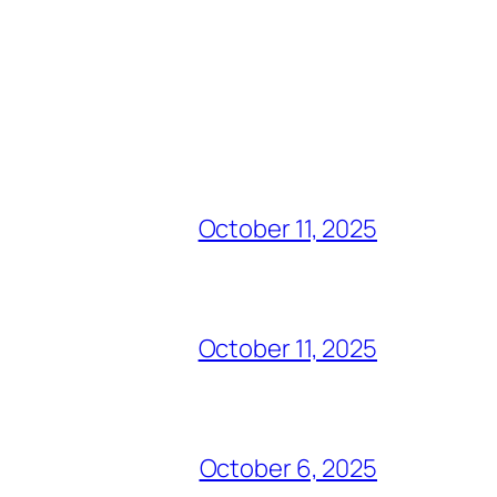
October 11, 2025
October 11, 2025
October 6, 2025