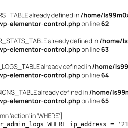
_TABLE already defined in
/home/ls99m0x
wp-elementor-control.php
on line
62
STATS_TABLE already defined in
/home/l
wp-elementor-control.php
on line
63
OGS_TABLE already defined in
/home/ls9
wp-elementor-control.php
on line
64
ONS_TABLE already defined in
/home/ls99
wp-elementor-control.php
on line
65
n 'action' in 'WHERE']
r_admin_logs WHERE ip_address = '2