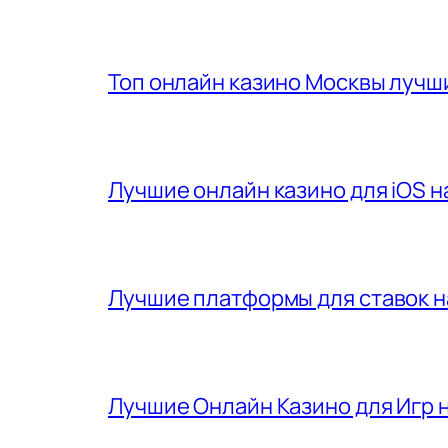
Топ онлайн казино Москвы лучш
Лучшие онлайн казино для iOS на
Лучшие платформы для ставок на
Лучшие Онлайн Казино для Игр н