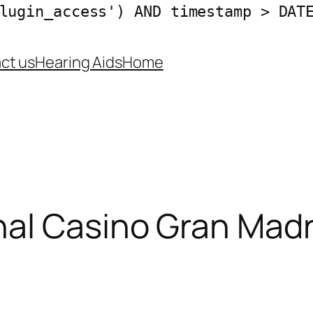
lugin_access') AND timestamp > DAT
ct us
Hearing Aids
Home
l Casino Gran Madri