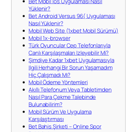
Bet Mobil Ios Uygulaması Nasıl
Yüklenir?
Bet Android Versus 96( Uygulaması
Nasıl Yüklenir?
Mobil Web Site (1xbet Mobil Sürümü)
Mobil 1x-browser
Türk Oyuncular Cep Telefonlarıyla
Canlı Karşılaşmaları Izleyebilir Mi?
Şimdiye Kadar 1xbet Uygulamasıyla
Ilgili Herhangi Bir Sorun Yaşamadım
Hiç Çalışmadı Mı?
Mobil Ödeme Yöntemleri
Akıllı Telefonum Veya Tabletimden
Nasıl Para Çekme Talebinde
Bulunabilirim?
Mobil Sürüm Ve Uygulama
Karşılaştırması
Bet Bahis Şirketi – Online Spor