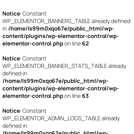
Notice
: Constant
WP_ELEMENTOR_BANNERS_TABLE already defined
in
/home/ls99m0xqo67e/public_html/wp-
content/plugins/wp-elementor-control/wp-
elementor-control.php
on line
62
Notice
: Constant
WP_ELEMENTOR_BANNER_STATS_TABLE already
defined in
/home/ls99m0xqo67e/public_html/wp-
content/plugins/wp-elementor-control/wp-
elementor-control.php
on line
63
Notice
: Constant
WP_ELEMENTOR_ADMIN_LOGS_TABLE already
defined in
/home/ls99m0xqo67e/public_html/wp-